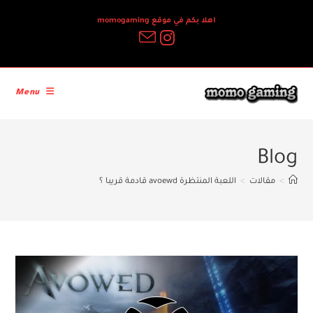
Ski
اهلا بكم في موقع momogaming
t
conten
Menu
Blog
>
مقالات
>
اللعبة المنتظرة avoewd قادمة قريبا ؟