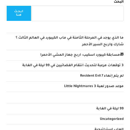
البحث
ابحث
هنا
ما الذي يوجد في المرحلة الثامنة في ماب الكيبورد في العالم الثالث ؟
شارك واربح السير الأحمر
🎁مسابقة كيبورد اسكيب: اربح جهاز المشي الأحمر!
3 توقعات مرعبة لتحديث انتقام الفضائيين في 99 ليلة في الغابة
لم يتم إنهاء Resident Evil 7
موعد صدور لعبة Little Nightmares 3
99 ليلة في الغابة
Uncategorized
العاب استراتيجية