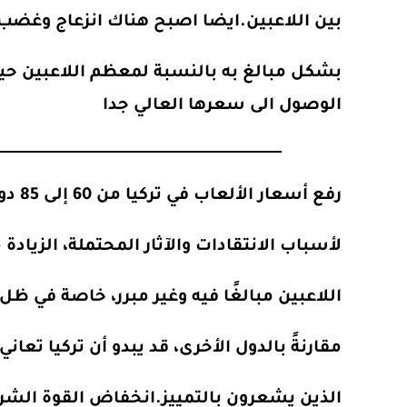
بين اللاعبين.ايضا اصبح هناك انزعاج وغض
بشكل مبالغ به بالنسبة لمعظم اللاعبين ح
الوصول الى سعرها العالي جدا
رفع أسعار الألعاب في تركيا من 60 إلى 85 دولارًا أثار انتقادات واسعة من اللاعبين. إليك تحليل
لأسباب الانتقادات والآثار المحتملة، الزيادة من 60 إلى 85 دولارًا تمثل ارتفاعًا كبيرًا يراه ال
اللاعبين مبالغًا فيه وغير مبرر، خاصة في ظل
مقارنةً بالدول الأخرى، قد يبدو أن تركيا تعا
الذين يشعرون بالتمييز.انخفاض القوة الشر