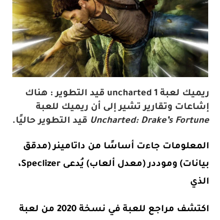
ريميك لعبة uncharted 1 قيد التطوير : هناك
إشاعات وتقارير تشير إلى أن ريميك للعبة
Uncharted: Drake’s Fortune
قيد التطوير حاليًا.
المعلومات جاءت أساسًا من داتامينر (مدقق
بيانات) وموددر (معدل ألعاب) يُدعى Speclizer،
الذي
اكتشف مراجع للعبة في نسخة 2020 من لعبة