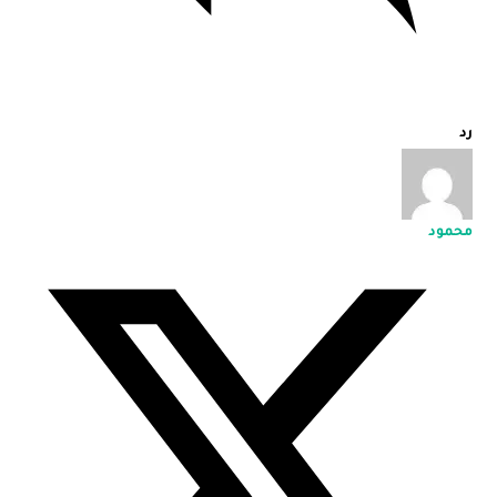
رد
محمود