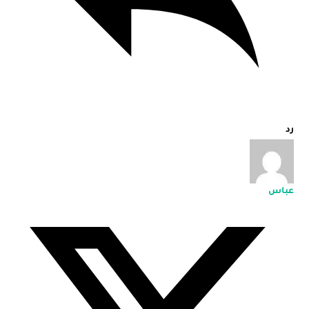
رد
عباس