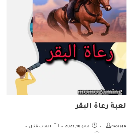
لعبة رعاة البقر
Post
Post
Post
moaath
مايو 18, 2023
العاب قتال
category:
published:
author: