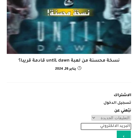
نسخة محسنة من لعبة untiL dawn قادمة قريبا؟
يناير 26, 2024
الاشتراك
تسجيل الدخول
نبّهني عن