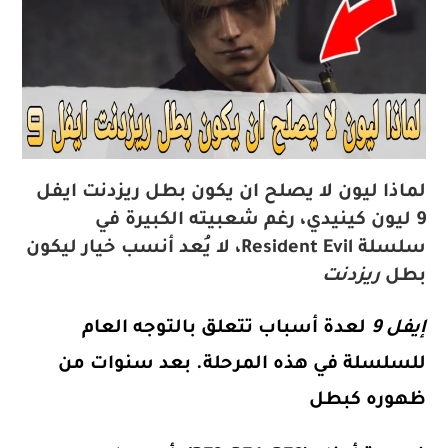
لماذا ليون لا يصلح ان يكون بطل ريزدنت ايفل
9 ليون كينيدي، رغم شعبيته الكبيرة في
سلسلة
Resident Evil
، لا يُعد أنسب خيار ليكون
بطل
ريزدنت
إيفل 9
لعدة أسباب تتعلق بالتوجه العام
للسلسلة في هذه المرحلة. بعد سنوات من
ظهوره كبطل