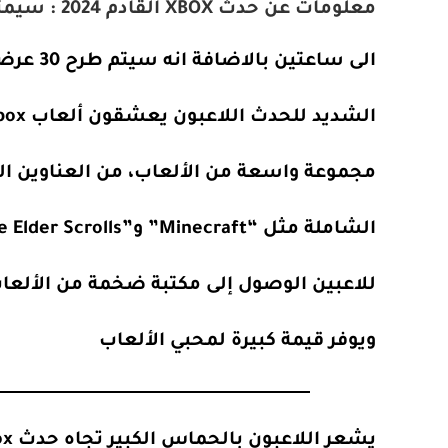
معلومات عن حدث XBOX القادم 2024 : سيمتد العرض الذي من المقرر بثه في تاريخ 9 يونيو 2024
الى ساعتين بالاضافة انه سيتم طرح 30 عرض جديد لالعاب مختلفة اللاعبين يشعرون بالحماس
الشديد للحدث اللاعبون يعشقون ألعاب Xbox بسبب تنوعها وجودتها العالية. المنصة توفر
مجموعة واسعة من الألعاب، من العناوين الحصرية مثل سلسلة 
الشاملة مثل “Minecraft” و”The Elder Scrolls”. بالإضافة إلى ذلك، خدمة Xbox Game Pass تتيح
للاعبين الوصول إلى مكتبة ضخمة من الألعا
ويوفر قيمة كبيرة لمحبي الألعاب
يشعر اللاعبون بالحماس الكبير تجاه حدث Xbox القادم لعام 2024. تتزايد التوقعات والترقب بين