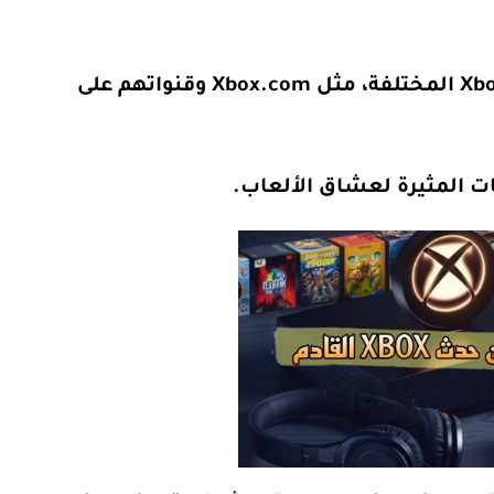
يمكنك متابعة الحدث مباشرةً عبر منصات Xbox المختلفة، مثل Xbox.com وقنواتهم على