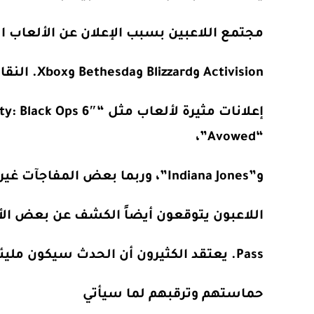
مجتمع اللاعبين بسبب الإعلان عن الألعاب 
Activision وBlizzard وBethesda وXbox. النقاشات بين اللاعبين تشير إلى أنهم يتوقعون رؤية
“Avowed”،
و”Indiana Jones”، وربما بعض المفاجآت غير المتوقعة
اللاعبون يتوقعون أيضاً الكشف عن بعض الألعاب ا
Pass. يعتقد الكثيرون أن الحدث سيكون مليئاً بالإعلانات المميزة والألعاب الجديدة، مما يزيد من
حماستهم وترقبهم لما سيأتي