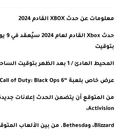
nts:
category:
published:
author:
معلومات عن حدث XBOX القادم 2024
بتوقيت
المحيط الهادئ / 1 بعد الظهر بتوقيت الساحل الشرقي / 6 مساءً بتوقيت غرينتش. سيليه مباشرةً
عرض خاص بلعبة “Call of Duty: Black Ops 6”.
Activision،
Blizzard، وBethesda. من بين الألعاب المتوقعة أن يتم التطرق إليها “Avowed”، “Indiana Jones”،