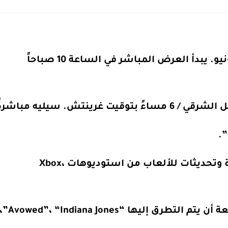
comme
حدث Xbox القادم لعام 2024 سيُعقد في 9 يونيو. يبدأ العرض المباشر في الساعة 10 صباحاً
من المتوقع أن يتضمن الحدث إعلانات جديدة وتحديثات للألعاب من استوديوهات Xbox،